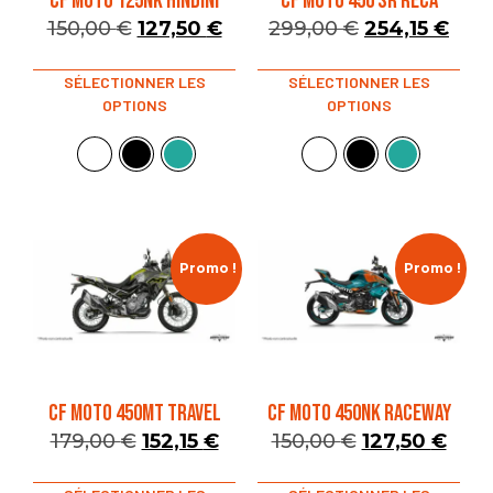
CF MOTO 125NK HINDINI
CF MOTO 450 SR RECA
150,00
€
127,50
€
299,00
€
254,15
€
SÉLECTIONNER LES
SÉLECTIONNER LES
OPTIONS
OPTIONS
Promo !
Promo !
CF MOTO 450MT TRAVEL
CF MOTO 450NK RACEWAY
179,00
€
152,15
€
150,00
€
127,50
€