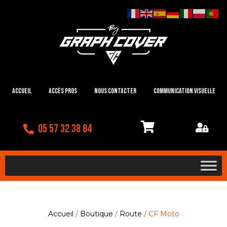
Accueil
Accès Pros
Nous contacter
Communication visuelle
05 57 32 38 84
Accueil
/
Boutique
/
Route
/ CF Moto