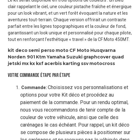
clair rappelant le ciel, une couleur pistache fraîche et énergique
pour un look vibrant, et un vert forêt évoquant la nature et les
aventures tout-terrain. Chaque version offrirait un contraste
parfait entre les lignes topographiques et la couleur de fond,
garantissant un look unique et personnalisé pour chaque pilote,
tout en renforçant l’esthétique « travel » de la CF Moto 450MT.
kit deco
semi perso
moto
CF Moto
Husqvarna
Norden 901
Ktm
Yamaha
Suzuki
graphcover
quad
jetski
mx
kx
kxf
acerbis
karting
ssv
motocross
VOTRE COMMANDE ÉTAPE PAR ÉTAPE
Choisissez vos personnalisations et
Commande:
options pour votre Kit déco et procédez au
paiement de la commande. Pour un rendu optimal,
nous vous recommandons de tenir compte de la
couleur de votre véhicule, ainsi que celle des
carénages le cas échéant. Pour rappel, un kit déco
se compose de plusieurs pièces à positionner sur
les carénages et ne recouvre pas le véhicule dans