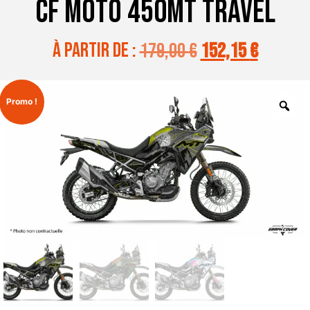
CF MOTO 450MT TRAVEL
à partir de :
179,00
€
152,15
€
Promo !