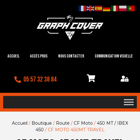
Accueil
Accès Pros
Nous contacter
Communication visuelle
05 57 32 38 84
Accueil
/
Boutique
/
Route
/
CF Moto
/
450 MT / IBEX
450
/ CF MOTO 450MT TRAVEL