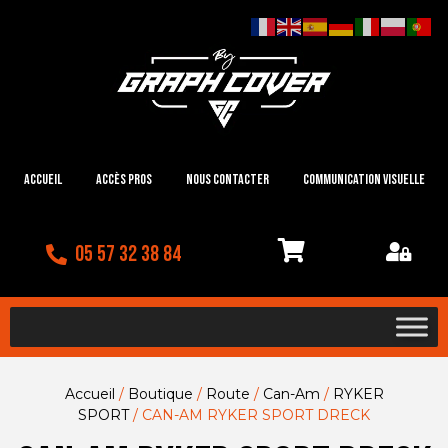
Accueil
Accès Pros
Nous contacter
Communication visuelle
05 57 32 38 84
Accueil
/
Boutique
/
Route
/
Can-Am
/
RYKER
SPORT
/ CAN-AM RYKER SPORT DRECK