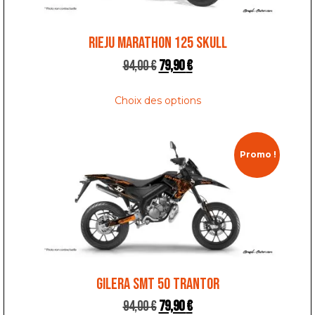
RIEJU MARATHON 125 SKULL
94,00
€
79,90
€
Choix des options
Promo !
GILERA SMT 50 TRANTOR
94,00
€
79,90
€