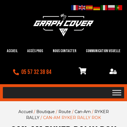
Accueil
Accès Pros
Nous contacter
Communication visuelle
05 57 32 38 84
Accueil
/
Boutique
/
Route
/
Can-Am
/
RYKER
RALLY
/ CAN-AM RYKER RALLY ROK