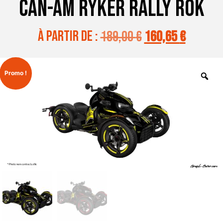
CAN-AM RYKER RALLY ROK
à partir de :
189,00
€
160,65
€
Promo !