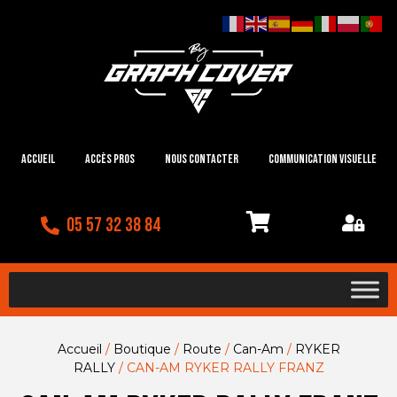
Accueil
Accès Pros
Nous contacter
Communication visuelle
05 57 32 38 84
Accueil
/
Boutique
/
Route
/
Can-Am
/
RYKER
RALLY
/ CAN-AM RYKER RALLY FRANZ