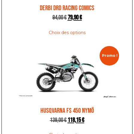
DERBI DRD RACING COMICS
94,00
€
79,90
€
Choix des options
Promo !
HUSQVARNA FS 450 NYMÖ
139,00
€
118,15
€