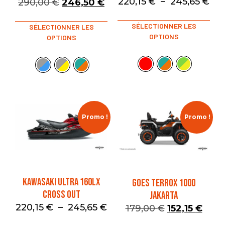
220,15
€
–
245,65
€
290,00
€
246,50
€
SÉLECTIONNER LES
SÉLECTIONNER LES
OPTIONS
OPTIONS
Promo !
Promo !
KAWASAKI ULTRA 160LX
GOES TERROX 1000
CROSS OUT
JAKARTA
220,15
€
–
245,65
€
179,00
€
152,15
€