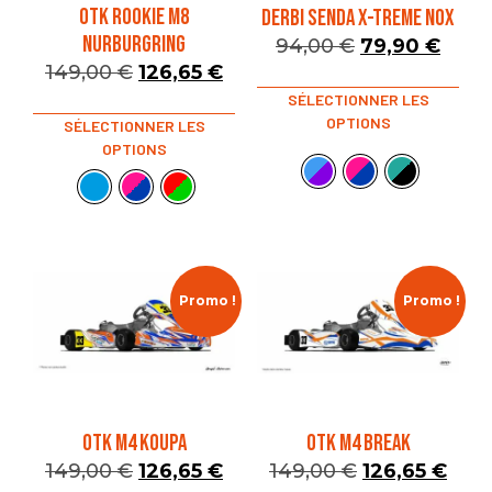
OTK ROOKIE M8
DERBI SENDA X-TREME NOX
NURBURGRING
94,00
€
79,90
€
149,00
€
126,65
€
SÉLECTIONNER LES
OPTIONS
SÉLECTIONNER LES
OPTIONS
Promo !
Promo !
OTK M4 KOUPA
OTK M4 BREAK
149,00
€
126,65
€
149,00
€
126,65
€