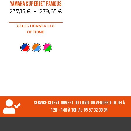
YAMAHA SUPERJET FAMOUS
237,15
€
–
279,65
€
SÉLECTIONNER LES
OPTIONS
Service client ouvert du lundi ou vendredi de 9h à
12h - 14h à 18h au 05 57 32 38 84