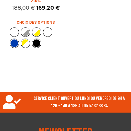
2024
188,00
€
169,20
€
CHOIX DES OPTIONS
Service client ouvert du lundi ou vendredi de 9h à
12h - 14h à 18h au 05 57 32 38 84