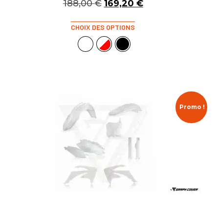
188,00
€
169,20
€
CHOIX DES OPTIONS
Promo !