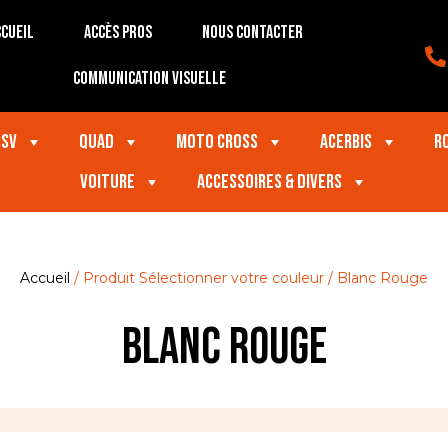
cueil
Accès Pros
Nous contacter
Communication visuelle
SSV
Quad
Moto Cross
Acerbis
R
VOITURE
Accessoires & divers
Accueil
/ Produit Sélectionner votre couleur / Blanc Rouge
Blanc Rouge