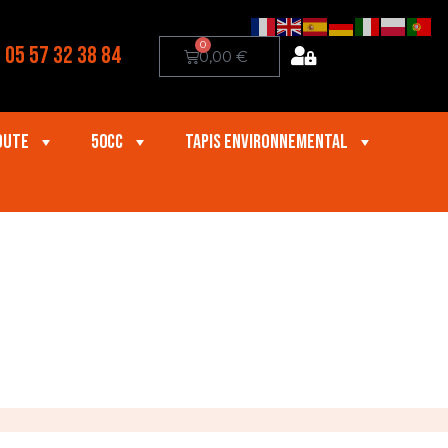
0
05 57 32 38 84
0,00
€
oute
50cc
Tapis Environnemental