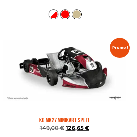
Promo !
KG MK27 MINIKART SPLIT
149,00
€
126,65
€