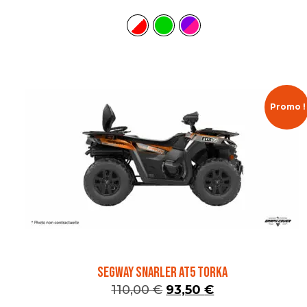
Promo !
SEGWAY SNARLER AT5 TORKA
110,00
€
93,50
€