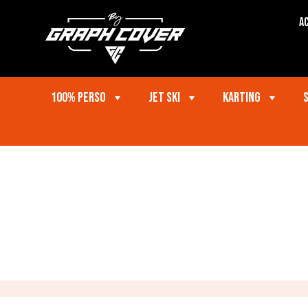
Ac
100% perso
Jet ski
Karting