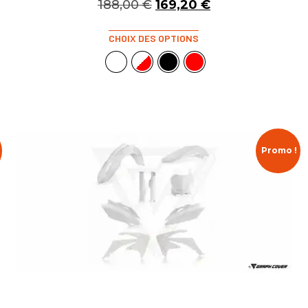
188,00
€
169,20
€
CHOIX DES OPTIONS
Promo !