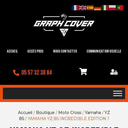
Accueil
Accès Pros
Nous contacter
Communication visuelle
05 57 32 38 84
Accueil
/
Boutique
/
Moto Cross
/
Yamaha
/
YZ
85
/ YAMAHA YZ 85 INCREDIBLE EDITION 1