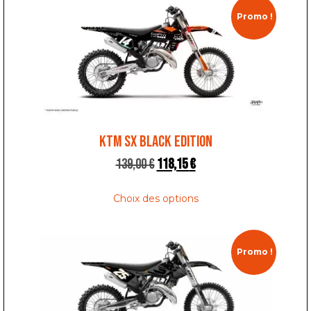
Promo !
KTM SX BLACK EDITION
139,00
€
118,15
€
Choix des options
Promo !