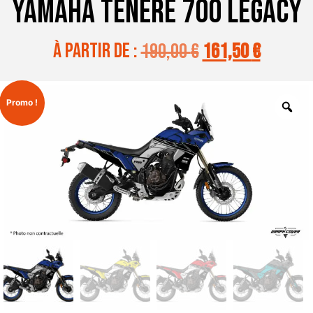
YAMAHA TENERE 700 LEGACY
à partir de :
190,00
€
161,50
€
Promo !