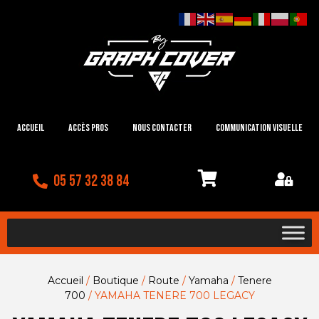
Accueil
Accès Pros
Nous contacter
Communication visuelle
05 57 32 38 84
Accueil
/
Boutique
/
Route
/
Yamaha
/
Tenere
700
/ YAMAHA TENERE 700 LEGACY