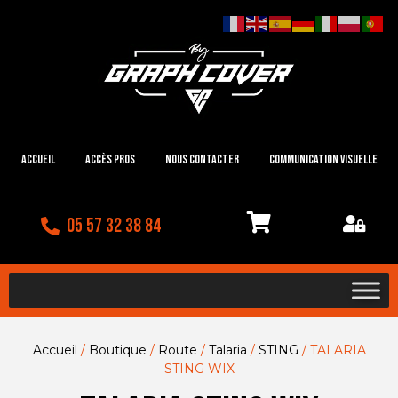
Accueil
Accès Pros
Nous contacter
Communication visuelle
05 57 32 38 84
Accueil
/
Boutique
/
Route
/
Talaria
/
STING
/ TALARIA
STING WIX