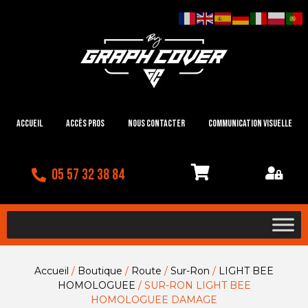
Accueil
Accès Pros
Nous contacter
Communication visuelle
05 57 32 38 84
Accueil
/
Boutique
/
Route
/
Sur-Ron
/
LIGHT BEE
HOMOLOGUEE
/ SUR-RON LIGHT BEE
HOMOLOGUEE DAMAGE