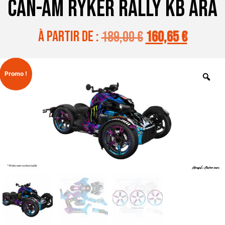
CAN-AM RYKER RALLY KB ARA
à partir de :
189,00
€
160,65
€
Promo !