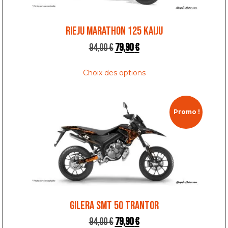
RIEJU MARATHON 125 KAIJU
94,00
€
79,90
€
Choix des options
Promo !
GILERA SMT 50 TRANTOR
94,00
€
79,90
€