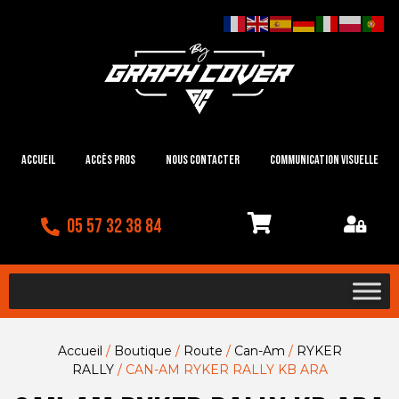
Accueil
Accès Pros
Nous contacter
Communication visuelle
05 57 32 38 84
Accueil
/
Boutique
/
Route
/
Can-Am
/
RYKER
RALLY
/ CAN-AM RYKER RALLY KB ARA