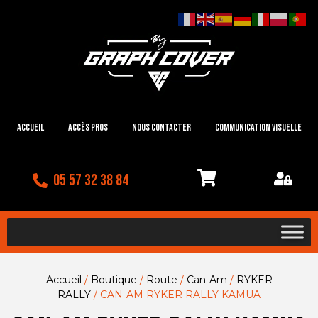
Accueil
Accès Pros
Nous contacter
Communication visuelle
05 57 32 38 84
Accueil
/
Boutique
/
Route
/
Can-Am
/
RYKER
RALLY
/ CAN-AM RYKER RALLY KAMUA