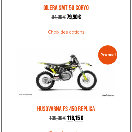
GILERA SMT 50 CORYO
94,00
€
79,90
€
Choix des options
Promo !
HUSQVARNA FS 450 REPLICA
139,00
€
118,15
€