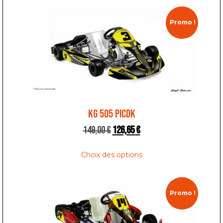
Promo !
KG 505 PICDK
149,00
€
126,65
€
Choix des options
Promo !