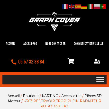
Accueil
Accès Pros
Nous contacter
Communication visuelle
05 57 32 38 84
Accueil
/
Boutique
/
KARTING
/
Accessoires
/
Pièces 3D
Moteur
/ K303 RESERVOIR TROP-PLEIN RADIATEUR
ROTAX X30 – KZ