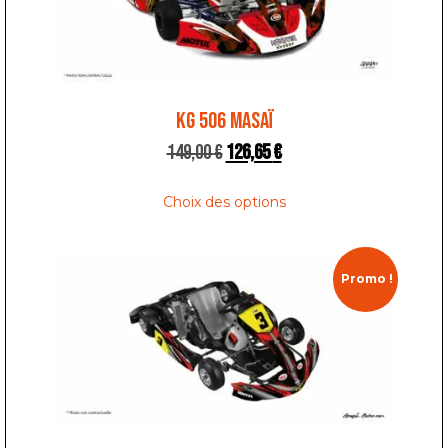
KG 506 MASAÏ
149,00
€
126,65
€
Choix des options
Promo !