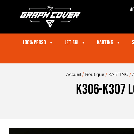
Ac
100% perso
Jet ski
Karting
Accueil
/
Boutique
/
KARTING
/
K306-K307 L