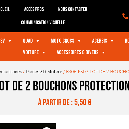
cueil
Accès Pros
Nous contacter
Communication visuelle
SSV
Quad
Moto Cross
Acerbis
R
VOITURE
Accessoires & divers
Accessoires
/
Pièces 3D Moteur
/ K306-K307 LOT DE 2 BOUC
OT DE 2 BOUCHONS PROTECTIO
à partir de :
5,50
€