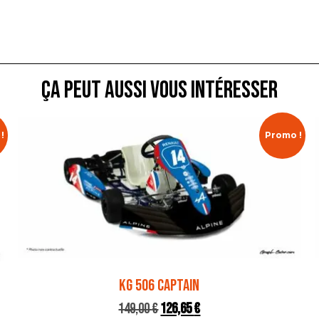
ça peut aussi vous intéresser
!
Promo !
KG 506 CAPTAIN
149,00
€
126,65
€