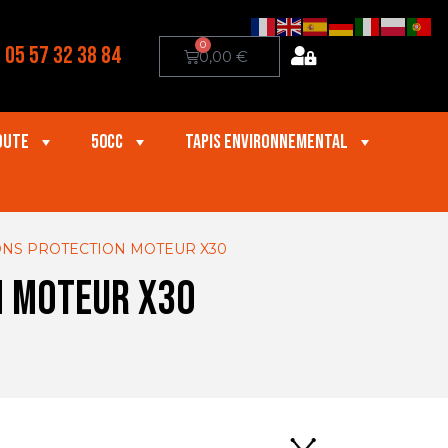
0
05 57 32 38 84
0,00
€
oute
50cc
Tapis Environnemental
HONS PROTECTION MOTEUR X30
N MOTEUR X30