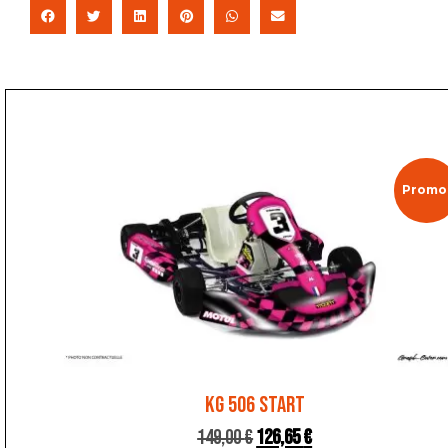
Promo 
KG 506 START
149,00
€
126,65
€