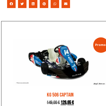
Promo 
KG 506 CAPTAIN
149,00
€
126,65
€