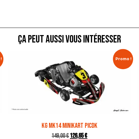
ça peut aussi vous intéresser
!
Promo !
KG MK14 MINIKART PICDK
149,00
€
126,65
€