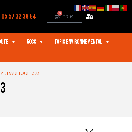
0
05 57 32 38 84
0,00
€
oute
50cc
Tapis Environnemental
HYDRAULIQUE Ø23
23