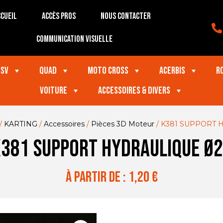
cueil
Accès Pros
Nous contacter
Communication visuelle
SSV
Quad
Moto Cross
Acerbis
R
VOITURE
Accessoires & divers
/
KARTING
/
Accessoires
/
Pièces 3D Moteur
/ K381 SUPPORT 
381 SUPPORT HYDRAULIQUE Ø
à partir de :
1,20
€