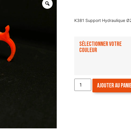
K381 Support Hydraulique Ø
Sélectionner votre
couleur
Ajouter au pani