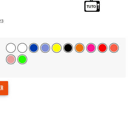
23
er