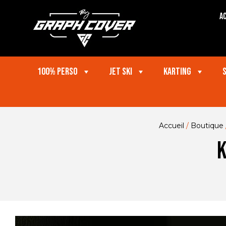
Ac
100% perso
Jet ski
Karting
Accueil
/
Boutique
K