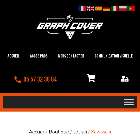
Accueil
Accès Pros
Nous contacter
Communication visuelle
05 57 32 38 84
Accueil
/
Boutique
/
Jet ski
/ Kawasaki