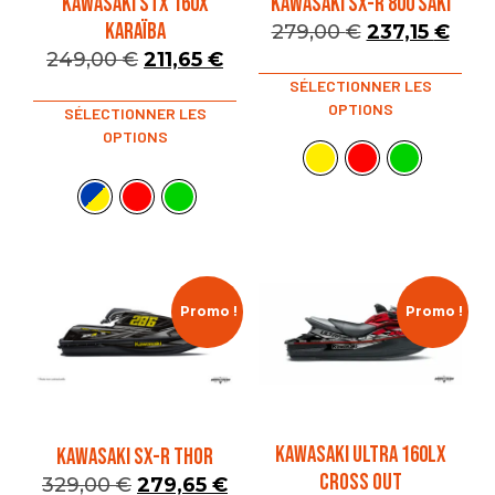
KAWASAKI STX 160X
KAWASAKI SX-R 800 SAKI
KARAÏBA
279,00
€
237,15
€
249,00
€
211,65
€
SÉLECTIONNER LES
OPTIONS
SÉLECTIONNER LES
OPTIONS
Promo !
Promo !
KAWASAKI ULTRA 160LX
KAWASAKI SX-R THOR
CROSS OUT
329,00
€
279,65
€