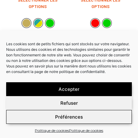
OPTIONS
OPTIONS
Les cookies sont de petits fichiers qui sont stockés sur votre navigateur.
Nous utilisons des cookies et des technologies similaires pour garantir le
bon fonctionnement de notre site web. Vous pouvez choisir de consentir
Promo !
Promo !
ou non à notre utilisation des cookies grâce aux options ci-dessous.
Vous pouvez en savoir plus sur la manière dont nous utilisons les cookies
en consultant la page de notre politique de confidentialité.
Accepter
KAWASAKI SX-R 800 SPACE
KAWASAKI SX-R POLAROID
Refuser
279,00
€
237,15
€
329,00
€
279,65
€
Préférences
SÉLECTIONNER LES
SÉLECTIONNER LES
OPTIONS
OPTIONS
Politique de cookies
Politique de cookies