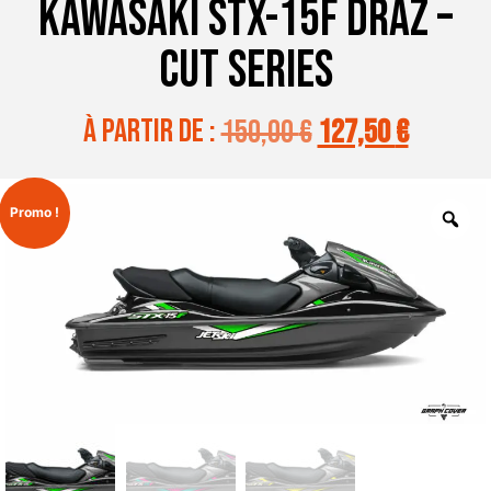
KAWASAKI STX-15F DRAZ –
CUT SERIES
à partir de :
150,00
€
127,50
€
Promo !