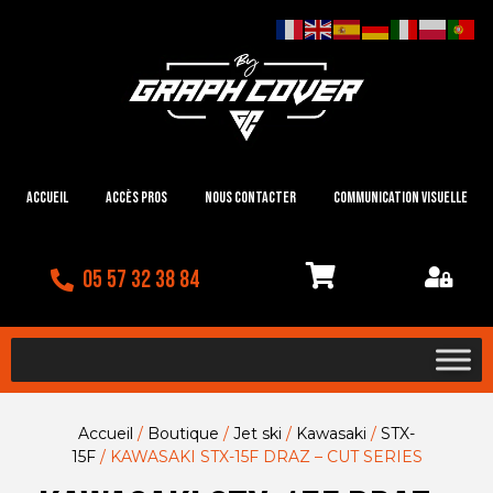
Accueil
Accès Pros
Nous contacter
Communication visuelle
05 57 32 38 84
Accueil
/
Boutique
/
Jet ski
/
Kawasaki
/
STX-
15F
/ KAWASAKI STX-15F DRAZ – CUT SERIES