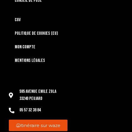
Conseil de pose
CGV
Politique de cookies (EU)
Mon compte
Mentions légales
595 Avenue Emile Zola
33240 Peujard
05 57 32 38 84
itinéraire sur waze