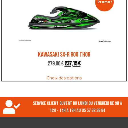
Promo !
KAWASAKI SX-R 800 THOR
279,00
€
237,15
€
Choix des options
Service client ouvert du lundi ou vendredi de 9h à
12h - 14h à 18h au 05 57 32 38 84