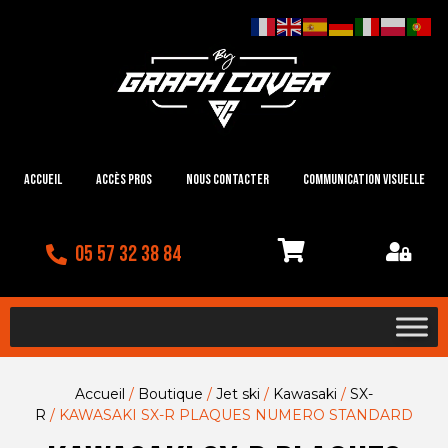
Accueil
Accès Pros
Nous contacter
Communication visuelle
05 57 32 38 84
Accueil
/
Boutique
/
Jet ski
/
Kawasaki
/
SX-
R
/ KAWASAKI SX-R PLAQUES NUMERO STANDARD