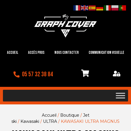
Accueil
Accès Pros
Nous contacter
Communication visuelle
05 57 32 38 84
Accueil
/
Boutique
/
Jet
ski
/
Kawasaki
/
ULTRA
/ KAWASAKI ULTRA MAGNUS