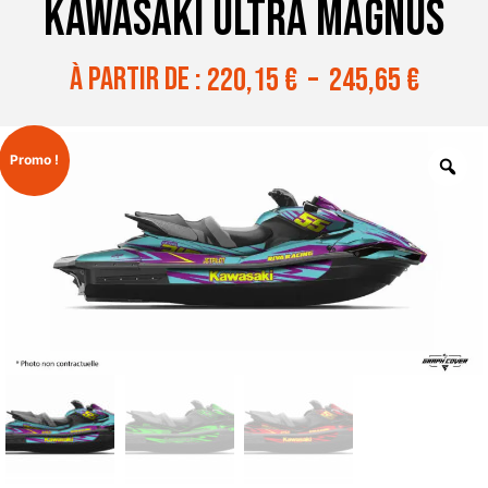
KAWASAKI ULTRA MAGNUS
à partir de :
220,15
€
–
245,65
€
Promo !