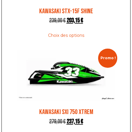
KAWASAKI STX-15F SHINE
239,00
€
203,15
€
Choix des options
Promo !
KAWASAKI SXI 750 XTREM
279,00
€
237,15
€