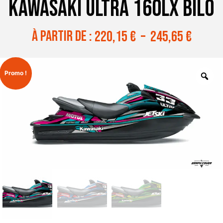
KAWASAKI ULTRA 160LX BILO
à partir de :
220,15
€
–
245,65
€
Promo !