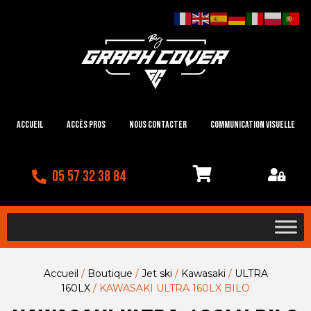
Accueil
Accès Pros
Nous contacter
Communication visuelle
05 57 32 38 84
Accueil
/
Boutique
/
Jet ski
/
Kawasaki
/
ULTRA
160LX
/ KAWASAKI ULTRA 160LX BILO