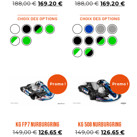
188,00
€
169,20
€
188,00
€
169,20
€
CHOIX DES OPTIONS
CHOIX DES OPTIONS
Promo !
Promo !
KG FP7 NURBURGRING
KG 508 NURBURGRING
149,00
€
126,65
€
149,00
€
126,65
€