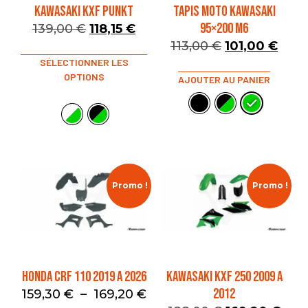
KAWASAKI KXF PUNKT
TAPIS MOTO KAWASAKI
95×200 M6
139,00
€
118,15
€
113,00
€
101,00
€
SÉLECTIONNER LES
OPTIONS
AJOUTER AU PANIER
Promo !
Promo !
HONDA CRF 110 2019 A 2026
KAWASAKI KXF 250 2009 A
2012
159,30
€
–
169,20
€