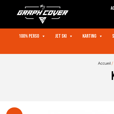
Ac
100% perso
Jet ski
Karting
Accueil
/