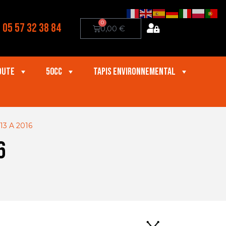
0
05 57 32 38 84
0,00
€
oute
50cc
Tapis Environnemental
13 A 2016
6