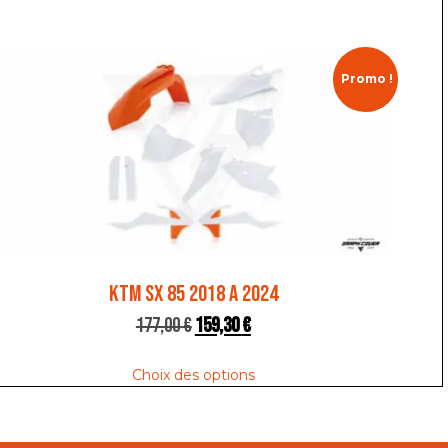
Promo !
KTM SX 85 2018 A 2024
177,00
€
159,30
€
Choix des options