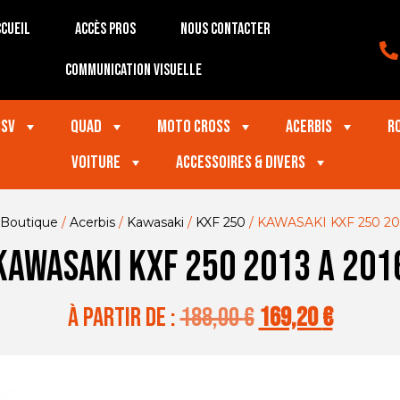
cueil
Accès Pros
Nous contacter
Communication visuelle
SSV
Quad
Moto Cross
Acerbis
R
VOITURE
Accessoires & divers
Boutique
/
Acerbis
/
Kawasaki
/
KXF 250
/ KAWASAKI KXF 250 20
KAWASAKI KXF 250 2013 A 201
à partir de :
188,00
€
169,20
€