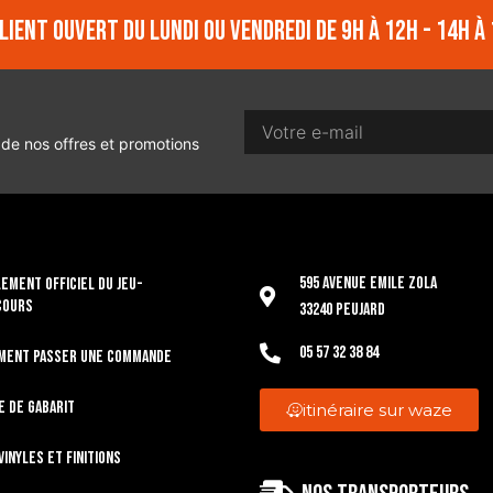
lient ouvert du lundi ou vendredi de 9h à 12h - 14h à 
 de nos offres et promotions
595 Avenue Emile Zola
EMENT OFFICIEL DU JEU-
COURS
33240 Peujard
05 57 32 38 84
ment passer une commande
e de gabarit
itinéraire sur waze
vinyles et finitions