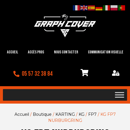
Accueil
Accès Pros
Nous contacter
Communication visuelle
05 57 32 38 84
Accueil
/
Boutique
/
KARTING
/
KG
/
FP7
/ KG FP7
NURBURGRING