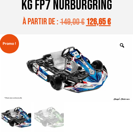
KG FP7 NURBURGRING
à partir de :
149,00
€
126,65
€
Promo !