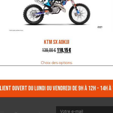
KTM SX AOKIJI
139,00
€
118,15
€
Choix des options
lient ouvert du lundi ou vendredi de 9h à 12h - 14h à 