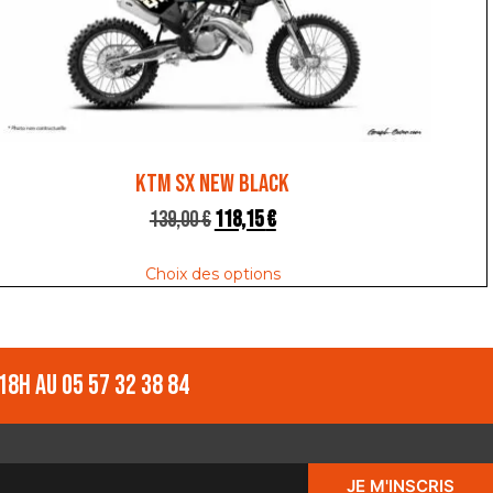
KTM SX NEW BLACK
139,00
€
118,15
€
Choix des options
18h au 05 57 32 38 84
JE M'INSCRIS