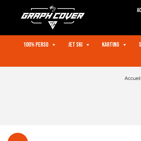
Ac
100% perso
Jet ski
Karting
Accueil