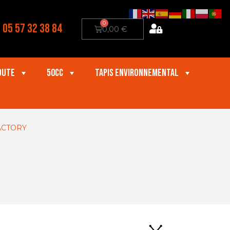
0
05 57 32 38 84
0,00
€
oute
50cc
Tapis Environnemental
ACTORY