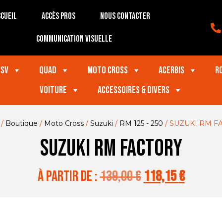
cueil
Accès Pros
Nous contacter
Communication visuelle
SSV
Quad
Moto Cross
Acerbis
R
VOITURE
Accessoires & divers
/
Boutique
/
Moto Cross
/
Suzuki
/
RM 125 - 250
/ SUZUKI RM F
SUZUKI RM FACTORY
à partir de :
139,00
€
118,15
€