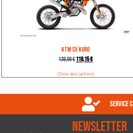
KTM SX KURO
139,00
€
118,15
€
Choix des options
Service c
Newsletter