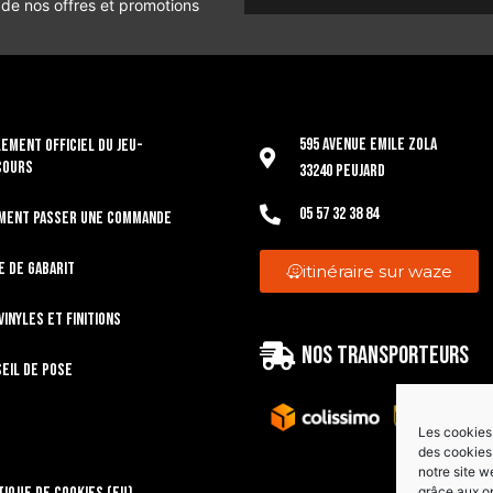
 de nos offres et promotions
595 Avenue Emile Zola
EMENT OFFICIEL DU JEU-
COURS
33240 Peujard
05 57 32 38 84
ment passer une commande
e de gabarit
itinéraire sur waze
vinyles et finitions
Nos transporteurs
eil de pose
Les cookies 
des cookies 
notre site w
grâce aux o