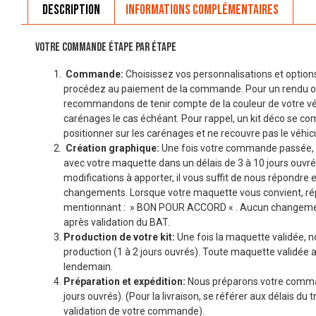
Description
Informations complémentaires
VOTRE COMMANDE ÉTAPE PAR ÉTAPE
Commande:
Choisissez vos personnalisations et options
procédez au paiement de la commande. Pour un rendu o
recommandons de tenir compte de la couleur de votre véhi
carénages le cas échéant. Pour rappel, un kit déco se co
positionner sur les carénages et ne recouvre pas le véhicu
Création graphique:
Une fois votre commande passée, 
avec votre maquette dans un délais de 3 à 10 jours ouvré
modifications à apporter, il vous suffit de nous répondre 
changements. Lorsque votre maquette vous convient, r
mentionnant : » BON POUR ACCORD « . Aucun changemen
après validation du BAT.
Production de votre kit:
Une fois la maquette validée, n
production (1 à 2 jours ouvrés). Toute maquette validée a
lendemain.
Préparation et expédition:
Nous préparons votre comman
jours ouvrés). (Pour la livraison, se référer aux délais du t
validation de votre commande).