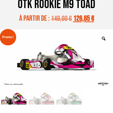
OTK ROOKIE M9 Toad
à partir de :
149,00
€
126,65
€
Promo !