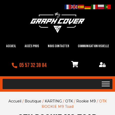
Accueil
Accès Pros
Nous contacter
Communication visuelle
05 57 32 38 84
Accueil
/
Boutique
/
KARTING
/
OTK
/
Rookie M9
/ OTK
ROOKIE M9 Toad