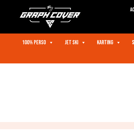
Ac
100% perso
Jet ski
Karting