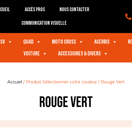
cueil
Accès Pros
Nous contacter
Communication visuelle
SSV
Quad
Moto Cross
Acerbis
R
VOITURE
Accessoires & divers
Accueil
/ Produit Sélectionner votre couleur / Rouge Vert
Rouge Vert