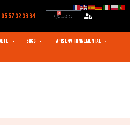
0
05 57 32 38 84
0,00
€
oute
50cc
Tapis Environnemental