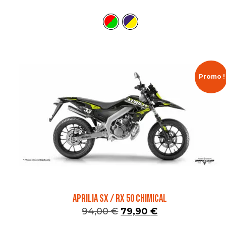
Promo !
APRILIA SX / RX 50 CHIMICAL
94,00
€
79,90
€