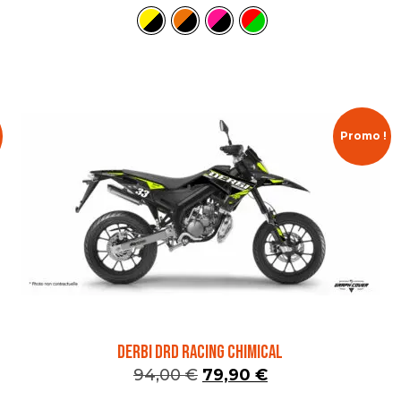
Promo !
DERBI DRD RACING CHIMICAL
94,00
€
79,90
€