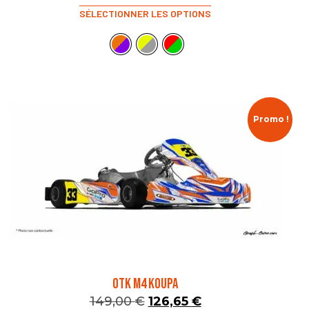
SÉLECTIONNER LES OPTIONS
Promo !
OTK M4 KOUPA
149,00
€
126,65
€