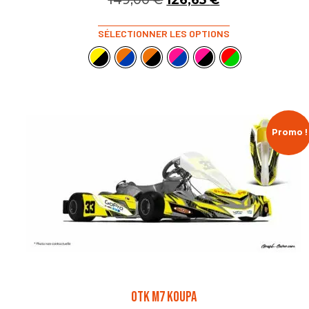
149,00
€
126,65
€
SÉLECTIONNER LES OPTIONS
Promo !
OTK M7 KOUPA