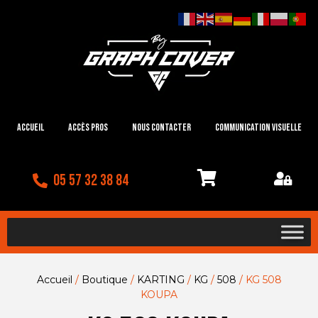
Accueil
Accès Pros
Nous contacter
Communication visuelle
05 57 32 38 84
Accueil
/
Boutique
/
KARTING
/
KG
/
508
/ KG 508
KOUPA