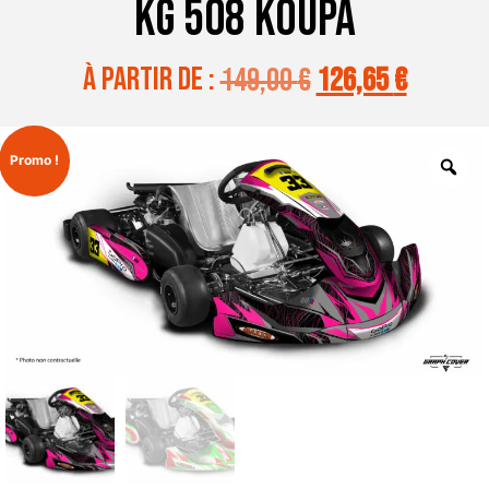
KG 508 KOUPA
à partir de :
149,00
€
126,65
€
Promo !