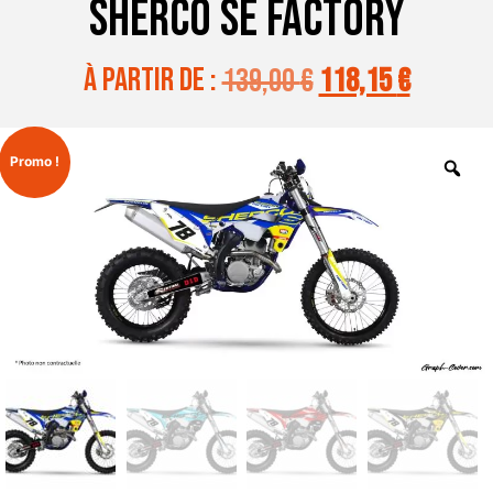
SHERCO SE FACTORY
à partir de :
139,00
€
118,15
€
Promo !