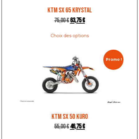
KTM SX 65 KRYSTAL
75,00
€
63,75
€
Choix des options
Promo !
KTM SX 50 KURO
55,00
€
46,75
€