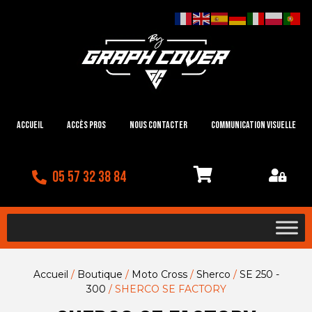
Accueil
Accès Pros
Nous contacter
Communication visuelle
05 57 32 38 84
Accueil
/
Boutique
/
Moto Cross
/
Sherco
/
SE 250 -
300
/ SHERCO SE FACTORY