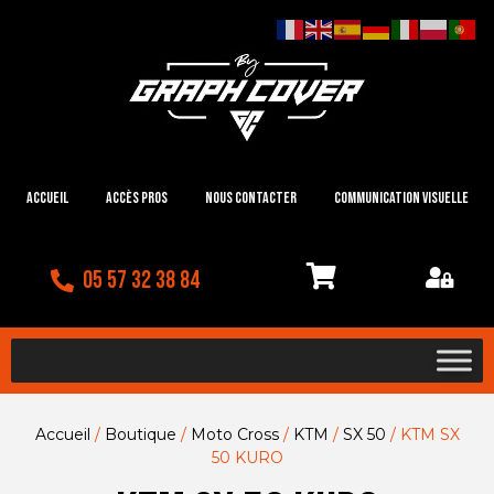
Accueil
Accès Pros
Nous contacter
Communication visuelle
05 57 32 38 84
Accueil
/
Boutique
/
Moto Cross
/
KTM
/
SX 50
/ KTM SX
50 KURO