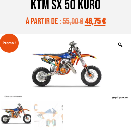
KTM SX 50 KURO
à partir de :
55,00
€
46,75
€
Promo !