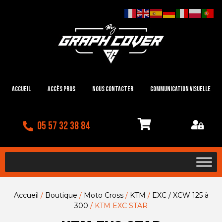
Accueil
Accès Pros
Nous contacter
Communication visuelle
05 57 32 38 84
Accueil
/
Boutique
/
Moto Cross
/
KTM
/
EXC / XCW 125 à
300
/ KTM EXC STAR