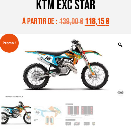
KTM EXC STAR
à partir de :
139,00
€
118,15
€
Promo !