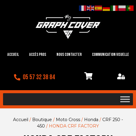
Accueil
Accès Pros
Nous contacter
Communication visuelle
05 57 32 38 84
Accueil
/
Boutique
/
Moto Cross
/
Honda
/
CRF 250 -
450
/ HONDA CRF FACTORY