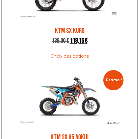
KTM SX KURO
139,00
€
118,15
€
Choix des options
Promo !
KTM SX 65 AOKIJI