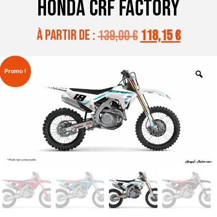
HONDA CRF FACTORY
à partir de :
139,00
€
118,15
€
Promo !