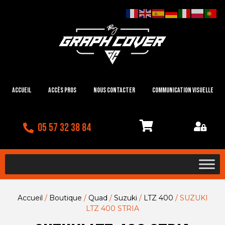
Accueil
Accès Pros
Nous contacter
Communication visuelle
05 57 32 38 84
Accueil
/
Boutique
/
Quad
/
Suzuki
/
LTZ 400
/ SUZUKI
LTZ 400 STRIA