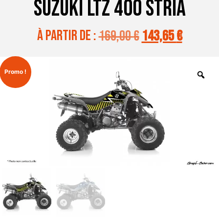
SUZUKI LTZ 400 STRIA
à partir de :
169,00
€
143,65
€
Promo !