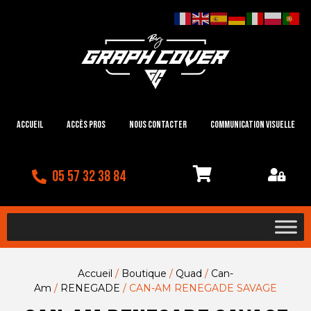
Accueil
Accès Pros
Nous contacter
Communication visuelle
05 57 32 38 84
Accueil
/
Boutique
/
Quad
/
Can-
Am
/
RENEGADE
/ CAN-AM RENEGADE SAVAGE