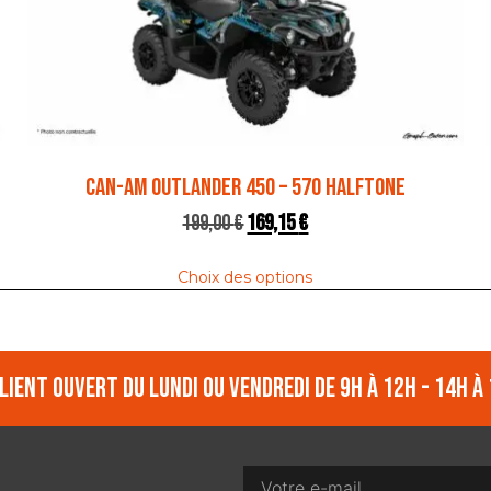
CAN-AM OUTLANDER 450 – 570 HALFTONE
199,00
€
169,15
€
Choix des options
lient ouvert du lundi ou vendredi de 9h à 12h - 14h à 