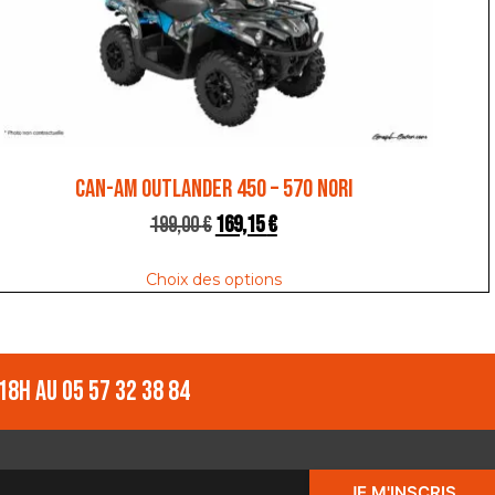
CAN-AM OUTLANDER 450 – 570 NORI
199,00
€
169,15
€
Choix des options
18h au 05 57 32 38 84
JE M'INSCRIS