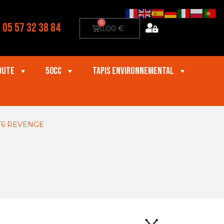
0
05 57 32 38 84
0,00
€
oute
50cc
Tapis Environnemental
T6 REVENGE