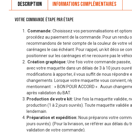
Description
Informations complémentaires
VOTRE COMMANDE ÉTAPE PAR ÉTAPE
Commande:
Choisissez vos personnalisations et options
procédez au paiement de la commande. Pour un rendu o
recommandons de tenir compte de la couleur de votre véhi
carénages le cas échéant. Pour rappel, un kit déco se co
positionner sur les carénages et ne recouvre pas le véhicu
Création graphique:
Une fois votre commande passée, 
avec votre maquette dans un délais de 3 à 10 jours ouvré
modifications à apporter, il vous suffit de nous répondre 
changements. Lorsque votre maquette vous convient, r
mentionnant : » BON POUR ACCORD « . Aucun changemen
après validation du BAT.
Production de votre kit:
Une fois la maquette validée, n
production (1 à 2 jours ouvrés). Toute maquette validée a
lendemain.
Préparation et expédition:
Nous préparons votre comman
jours ouvrés). (Pour la livraison, se référer aux délais du t
validation de votre commande).