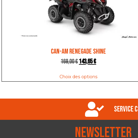
CAN-AM RENEGADE SHINE
169,00
€
143,65
€
Choix des options
Service c
Newsletter