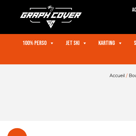
Ac
100% perso
Jet ski
Karting
Accueil
/
Bou