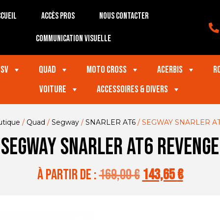
cueil
Accès Pros
Nous contacter
Communication visuelle
SSV
Quad
Moto Cross
Acerbis
R
VOITURE
Accessoires & divers
tique
/
Quad
/
Segway
/
SNARLER AT6
/ SEGWAY SNARLER A
SEGWAY SNARLER AT6 REVENGE
à partir de :
169,00
€
143,65
€