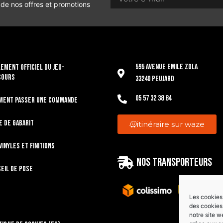
 de nos offres et promotions
595 Avenue Emile Zola
EMENT OFFICIEL DU JEU-
COURS
33240 Peujard
05 57 32 38 84
ment passer une commande
e de gabarit
itinéraire sur waze
vinyles et finitions
Nos transporteurs
eil de pose
Les cookies 
des cookies 
notre site w