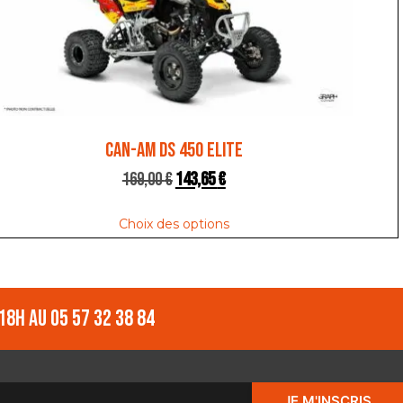
CAN-AM DS 450 ELITE
169,00
€
143,65
€
Choix des options
18h au 05 57 32 38 84
JE M'INSCRIS