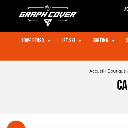
Ac
100% perso
Jet ski
Karting
Accueil
/
Boutique
CA