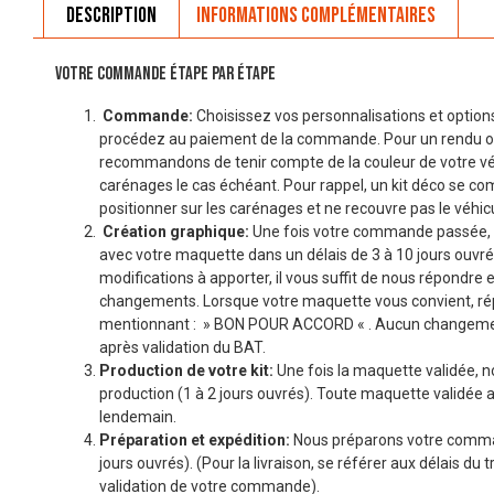
Description
Informations complémentaires
VOTRE COMMANDE ÉTAPE PAR ÉTAPE
Commande:
Choisissez vos personnalisations et options
procédez au paiement de la commande. Pour un rendu o
recommandons de tenir compte de la couleur de votre véhi
carénages le cas échéant. Pour rappel, un kit déco se co
positionner sur les carénages et ne recouvre pas le véhicu
Création graphique:
Une fois votre commande passée, 
avec votre maquette dans un délais de 3 à 10 jours ouvré
modifications à apporter, il vous suffit de nous répondre 
changements. Lorsque votre maquette vous convient, r
mentionnant : » BON POUR ACCORD « . Aucun changemen
après validation du BAT.
Production de votre kit:
Une fois la maquette validée, n
production (1 à 2 jours ouvrés). Toute maquette validée a
lendemain.
Préparation et expédition:
Nous préparons votre comman
jours ouvrés). (Pour la livraison, se référer aux délais du t
validation de votre commande).