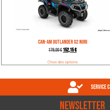
CAN-AM OUTLANDER G2 NORI
179,00
€
152,15
€
Choix des options
Service c
Newsletter