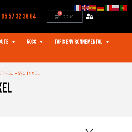
0
05 57 32 38 84
0,00
€
oute
50cc
Tapis Environnemental
 450 – 570 PIXEL
XEL