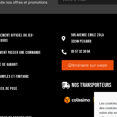
 de nos offres et promotions
595 Avenue Emile Zola
EMENT OFFICIEL DU JEU-
COURS
33240 Peujard
05 57 32 38 84
ment passer une commande
e de gabarit
itinéraire sur waze
vinyles et finitions
Nos transporteurs
eil de pose
Les cookies 
des cookies 
notre site w