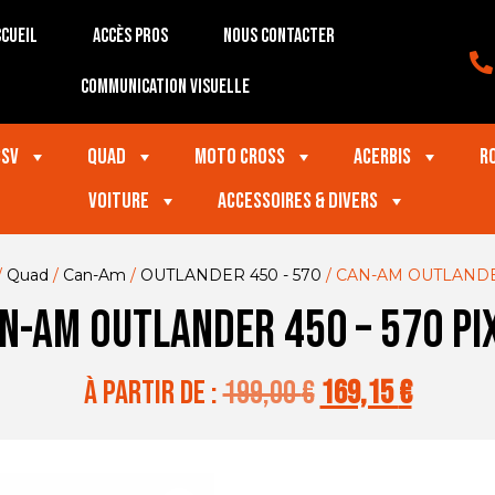
cueil
Accès Pros
Nous contacter
Communication visuelle
SSV
Quad
Moto Cross
Acerbis
R
VOITURE
Accessoires & divers
/
Quad
/
Can-Am
/
OUTLANDER 450 - 570
/ CAN-AM OUTLANDER
N-AM OUTLANDER 450 – 570 PI
à partir de :
199,00
€
169,15
€