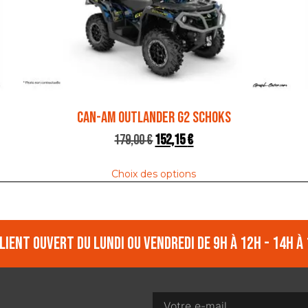
CAN-AM OUTLANDER G2 SCHOKS
179,00
€
152,15
€
Choix des options
lient ouvert du lundi ou vendredi de 9h à 12h - 14h à 