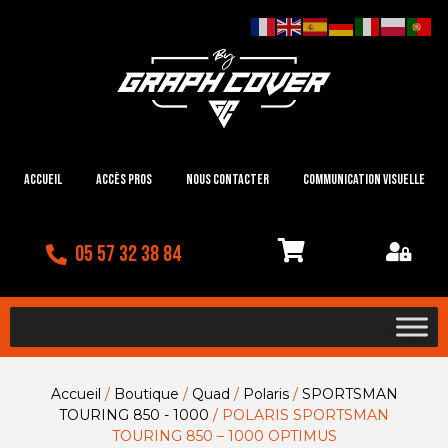
Accueil
Accès Pros
Nous contacter
Communication visuelle
05 57 32 38 84
Accueil
/
Boutique
/
Quad
/
Polaris
/
SPORTSMAN
TOURING 850 - 1000
/ POLARIS SPORTSMAN
TOURING 850 – 1000 OPTIMUS