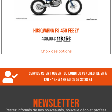
HUSQVARNA FS 450 FEEZY
139,00
€
118,15
€
Choix des options
Service client ouvert du lundi ou vendredi de 9h à
12h - 14h à 18h au 05 57 32 38 84
Newsletter
Restez informés de nos nouveautés, nouvelle déco et profitez