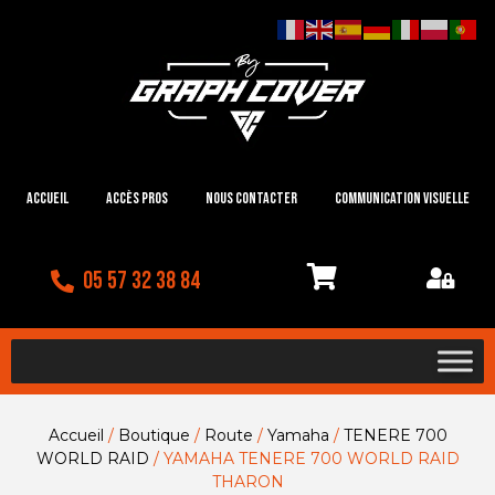
Accueil
Accès Pros
Nous contacter
Communication visuelle
05 57 32 38 84
Accueil
/
Boutique
/
Route
/
Yamaha
/
TENERE 700
WORLD RAID
/ YAMAHA TENERE 700 WORLD RAID
THARON