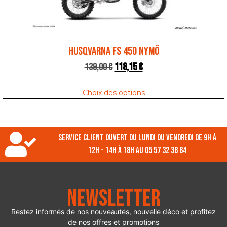
HUSQVARNA FS 450 NYMÖ
139,00
€
118,15
€
Choix des options
Service client ouvert du lundi ou vendredi de 9h à
12h - 14h à 18h au 05 57 32 38 84
Newsletter
Restez informés de nos nouveautés, nouvelle déco et profitez
de nos offres et promotions