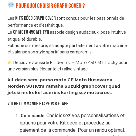
Pourquoi choisir Graph Cover ?
kits déco Graph Cover
Les
sont conçus pour les passionnés de
performance et d’esthétique.
CF Moto 450 MT Tyr
Le
associe design audacieux, pose intuitive
et qualité durable.
Fabriqué sur mesure, il s’adapte parfaitement à votre machine
et valorise son style sportif sans compromis.
kit déco CF Moto 450 MT Lucky
Découvrez aussi le
pour
une version plus élégante et rallye vintage.
kit deco
semi perso
moto
CF Moto
Husqvarna
Norden 901
Ktm
Yamaha
Suzuki
graphcover
quad
jetski
mx
kx
kxf
acerbis
karting
ssv
motocross
VOTRE COMMANDE ÉTAPE PAR ÉTAPE
Choisissez vos personnalisations et
Commande:
options pour votre Kit déco et procédez au
paiement de la commande. Pour un rendu optimal,