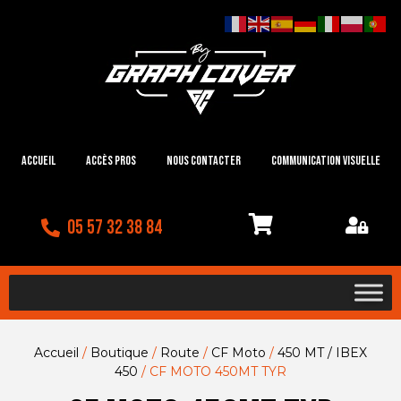
Accueil
Accès Pros
Nous contacter
Communication visuelle
05 57 32 38 84
Accueil
/
Boutique
/
Route
/
CF Moto
/
450 MT / IBEX
450
/ CF MOTO 450MT TYR