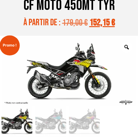
CF MOTO 450MT TYR
à partir de :
179,00
€
152,15
€
Promo !