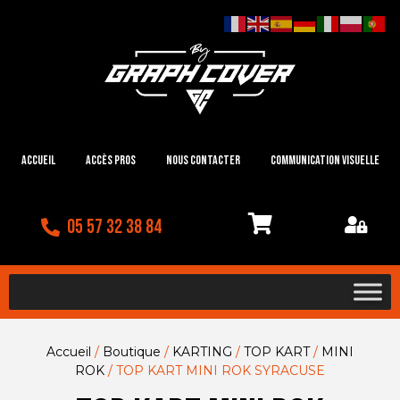
Accueil
Accès Pros
Nous contacter
Communication visuelle
05 57 32 38 84
Accueil
/
Boutique
/
KARTING
/
TOP KART
/
MINI
ROK
/ TOP KART MINI ROK SYRACUSE