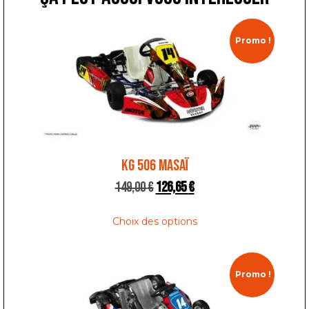
Promo !
KG 506 MASAÏ
149,00
€
126,65
€
Choix des options
Promo !