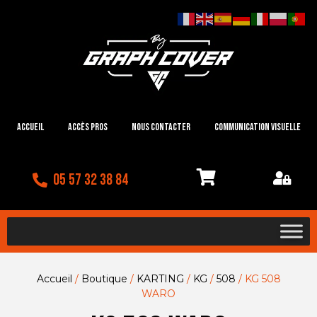
Accueil
Accès Pros
Nous contacter
Communication visuelle
05 57 32 38 84
Accueil
/
Boutique
/
KARTING
/
KG
/
508
/ KG 508
WARO