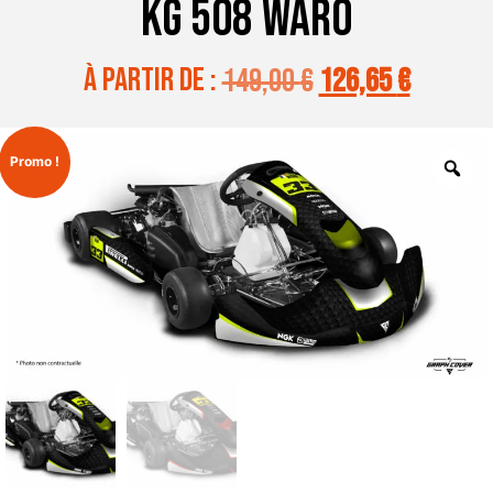
KG 508 WARO
à partir de :
149,00
€
126,65
€
Promo !