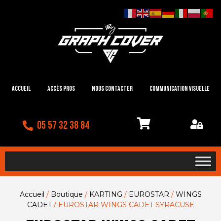
Accueil
Accès Pros
Nous contacter
Communication visuelle
05 57 32 38 84
Accueil
/
Boutique
/
KARTING
/
EUROSTAR
/
WINGS
CADET
/ EUROSTAR WINGS CADET SYRACUSE