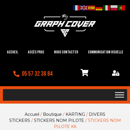
Accueil
Accès Pros
Nous contacter
Communication visuelle
05 57 32 38 84
Accueil
/
Boutique
/
KARTING
/
DIVERS
STICKERS
/
STICKERS NOM PILOTE
/ STICKERS NOM
PILOTE K6