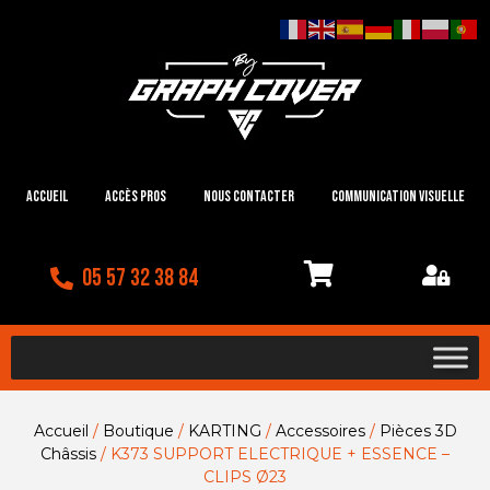
Accueil
Accès Pros
Nous contacter
Communication visuelle
05 57 32 38 84
Accueil
/
Boutique
/
KARTING
/
Accessoires
/
Pièces 3D
Châssis
/ K373 SUPPORT ELECTRIQUE + ESSENCE –
CLIPS Ø23