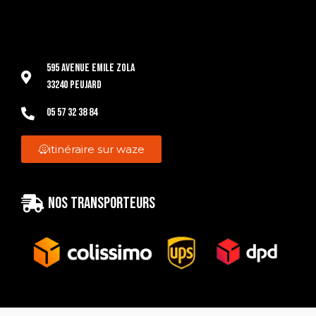
595 Avenue Emile Zola
33240 Peujard
05 57 32 38 84
itinéraire sur waze
Nos transporteurs