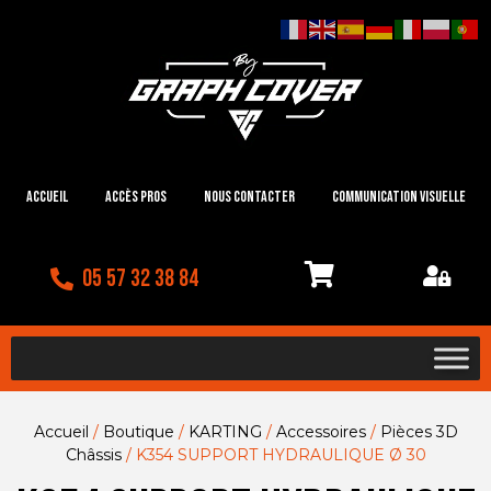
Accueil
Accès Pros
Nous contacter
Communication visuelle
05 57 32 38 84
Accueil
/
Boutique
/
KARTING
/
Accessoires
/
Pièces 3D
Châssis
/ K354 SUPPORT HYDRAULIQUE Ø 30