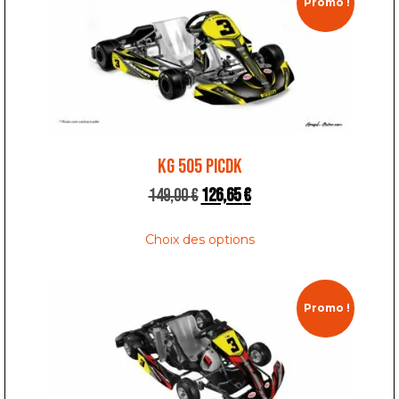
Promo !
KG 505 PICDK
149,00
€
126,65
€
Choix des options
Promo !