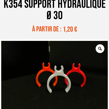
K354 SUPPORT HYDRAULIQUE
Ø 30
à partir de :
1,20
€