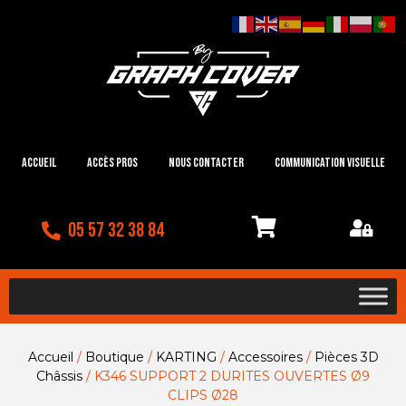
Accueil
Accès Pros
Nous contacter
Communication visuelle
05 57 32 38 84
Accueil
/
Boutique
/
KARTING
/
Accessoires
/
Pièces 3D
Châssis
/ K346 SUPPORT 2 DURITES OUVERTES Ø9
CLIPS Ø28