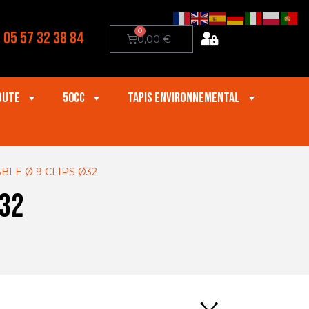
0
05 57 32 38 84
0,00
€
oute
50cc
Tapis Environnemental
BLE Ø 9 CLIPS Ø32
Ø32