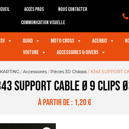
cueil
Accès Pros
Nous contacter
Communication visuelle
SSV
Quad
Moto Cross
Acerbis
R
VOITURE
Accessoires & divers
KARTING
/
Accessoires
/
Pièces 3D Châssis
/ K343 SUPPORT CA
43 SUPPORT CABLE Ø 9 CLIPS 
à partir de :
1,20
€