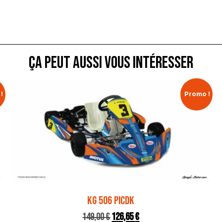
ça peut aussi vous intéresser
!
Promo !
KG 506 PICDK
149,00
€
126,65
€