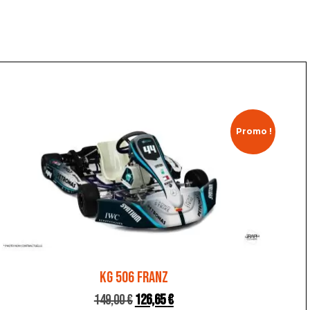
Promo !
KG 506 FRANZ
149,00
€
126,65
€