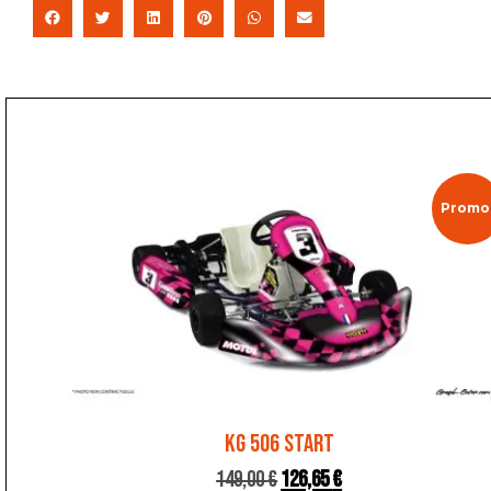
Promo 
KG 506 START
149,00
€
126,65
€