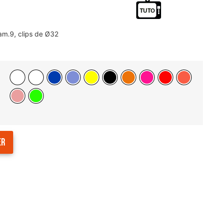
am.9, clips de Ø32
er