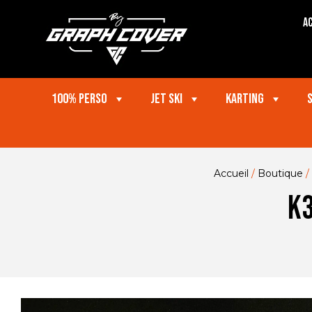
Ac
100% perso
Jet ski
Karting
Accueil
/
Boutique
/
K3